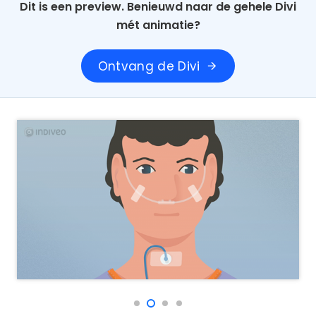
Dit is een preview. Benieuwd naar de gehele Divi
mét animatie?
Ontvang de Divi
arrow_forward