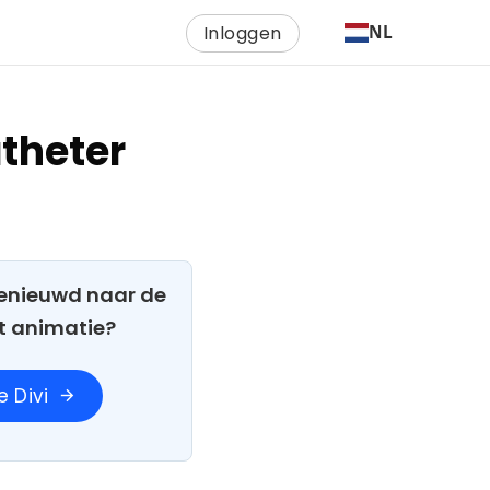
Inloggen
NL
theter
 Benieuwd naar de
t animatie?
 Divi
arrow_forward