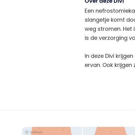
Over deze Divi
Een nefrostomiekat
slangetje komt door
weg stromen. Het is
is de verzorging v
In deze Divi krijg
ervan. Ook krijgen