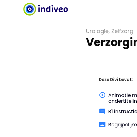
Urologie
,
Zelfzorg
Verzorgi
Deze Divi bevat:
Animatie m
ondertiteli
B1 instruct
Begrijpelijk