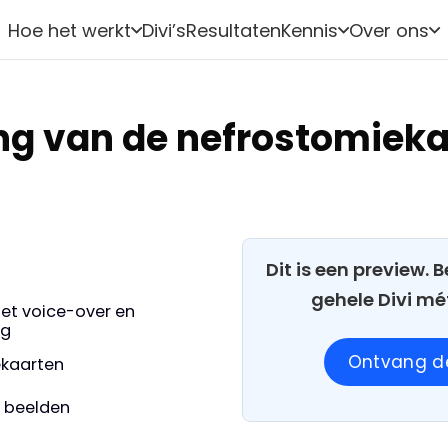
Hoe het werkt
Divi’s
Resultaten
Kennis
Over ons
ng van de nefrostomieka
Dit is een preview.
gehele Divi mé
et voice-over en
ng
Ontvang de
iekaarten
e beelden