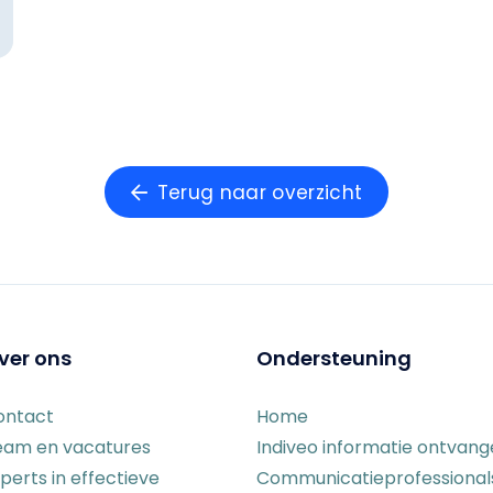
Terug naar overzicht
ver ons
Ondersteuning
ontact
Home
eam en vacatures
Indiveo informatie ontvan
perts in effectieve
Communicatieprofessional