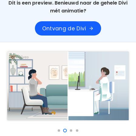
Dit is een preview. Benieuwd naar de gehele Divi
mét animatie?
Ontvang de Divi
arrow_forward