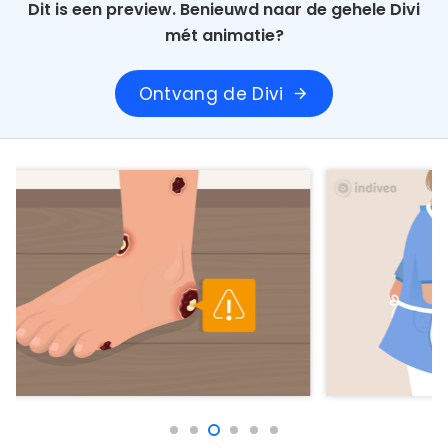
Dit is een preview. Benieuwd naar de gehele Divi
mét animatie?
Ontvang de Divi
arrow_forward