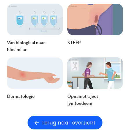
Van biological naar
STEEP
biosimilar
Dermatologie
Opnametraject
lymfoedeem
Terug naar overzicht