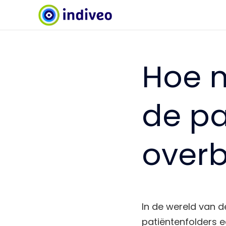
Hoe m
de pa
overb
In de wereld van 
patiëntenfolders ee