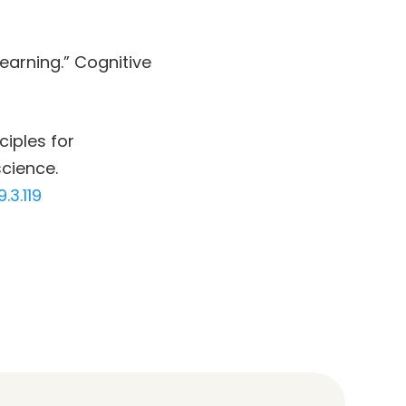
Learning.” Cognitive
nciples for
cience.
.3.119