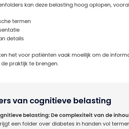
tenfolders kan deze belasting hoog oplopen, vooral
sche termen
sentatie
n details
n het voor patiënten vaak moeilijk om de informa
de praktijk te brengen.
lers van cognitieve belasting
cognitieve belasting: De complexiteit van de inho
 krijgt een folder over diabetes in handen vol terme