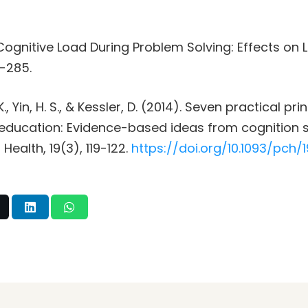
 “Cognitive Load During Problem Solving: Effects on 
7-285.
K., Yin, H. S., & Kessler, D. (2014). Seven practical pri
 education: Evidence-based ideas from cognition s
Health, 19(3), 119-122.
https://doi.org/10.1093/pch/19