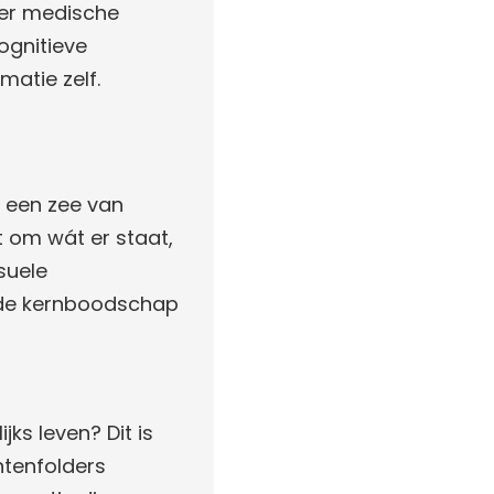
der medische
cognitieve
matie zelf.
n een zee van
et om wát er staat,
suele
m de kernboodschap
jks leven? Dit is
ntenfolders