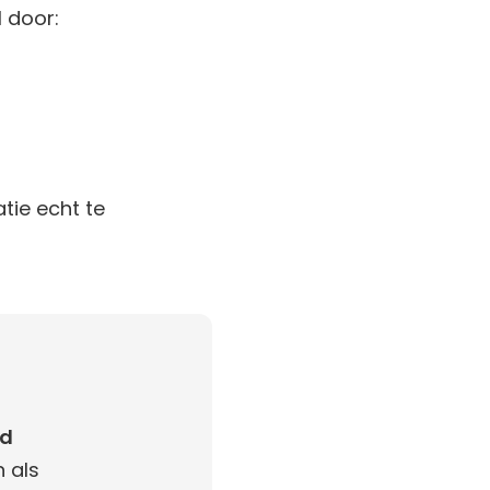
 door:
tie echt te
ud
n als