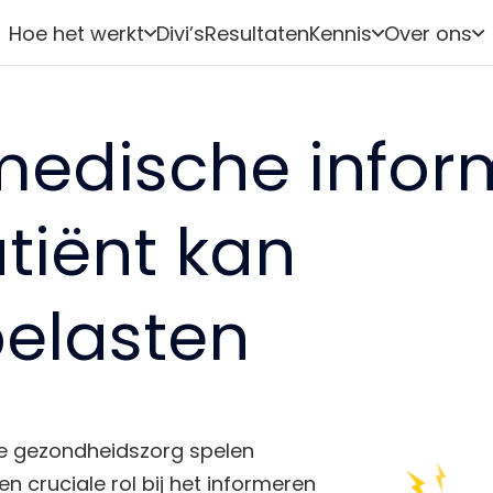
Hoe het werkt
Divi’s
Resultaten
Kennis
Over ons
edische infor
tiënt kan
elasten
de gezondheidszorg spelen
n cruciale rol bij het informeren