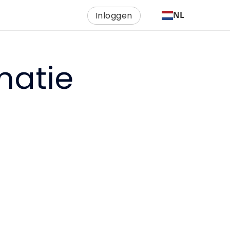
Inloggen
NL
matie