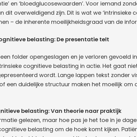
tentie’ en ‘bloedglucosewaarden’. Voor iemand zon
 dit overweldigend zijn. Dit is wat we ‘intrinsieke 
en – de inherente moeilijkheidsgraad van de infor
cognitieve belasting: De presentatie telt
 een folder opengeslagen en je verloren gevoeld i
trinsieke cognitieve belasting in actie. Het gaat ni
epresenteerd wordt. Lange lappen tekst zonder vi
of een duidelijke structuur maken het moeilijk o
nitieve belasting: Van theorie naar praktijk
rmatie gelezen, maar hoe pas je het toe in je dageli
ognitieve belasting om de hoek komt kijken. Patië