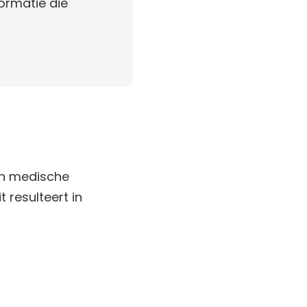
ormatie die
van medische
 resulteert in