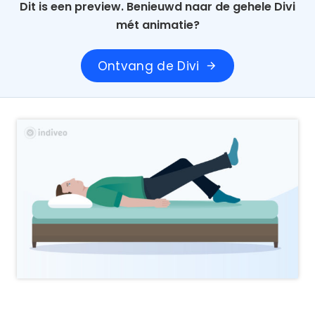
Dit is een preview. Benieuwd naar de gehele Divi
mét animatie?
Ontvang de Divi
arrow_forward