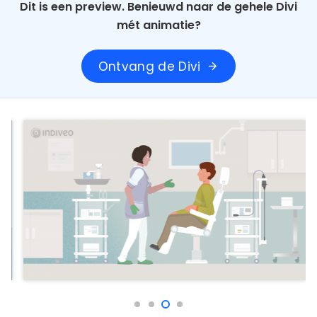
Dit is een preview. Benieuwd naar de gehele Divi
mét animatie?
Ontvang de Divi
arrow_forward