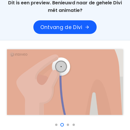
Dit is een preview. Benieuwd naar de gehele Divi
mét animatie?
Ontvang de Divi
arrow_forward