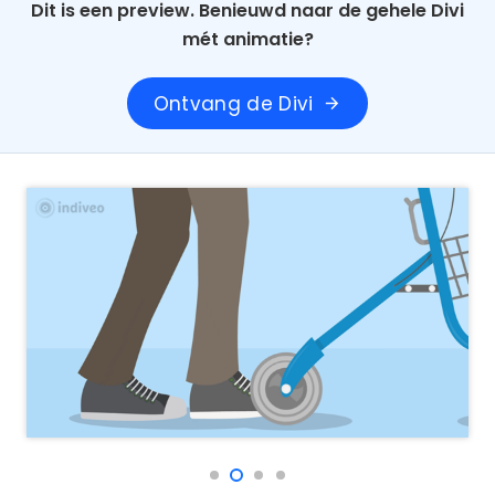
Dit is een preview. Benieuwd naar de gehele Divi
mét animatie?
Ontvang de Divi
arrow_forward