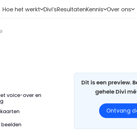
Hoe het werkt
Divi’s
Resultaten
Kennis
Over ons
e
Dit is een preview.
gehele Divi mé
et voice-over en
ng
Ontvang de
iekaarten
e beelden