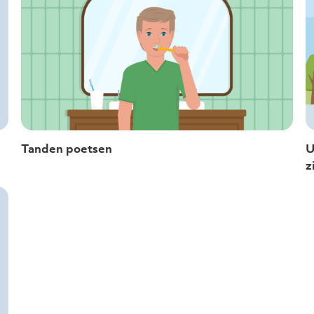
Tanden poetsen
U
z