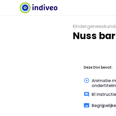
Kindergeneeskund
Nuss bar
Deze Divi bevat:
Animatie m
ondertiteli
B1 instruct
Begrijpelijk