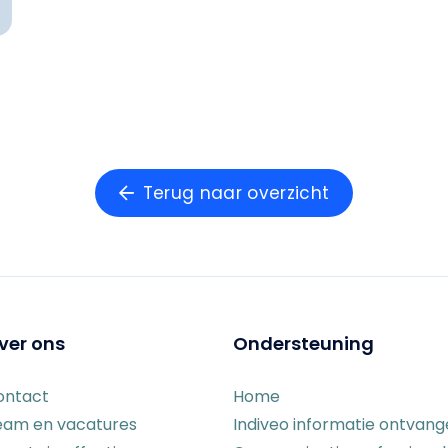
Terug naar overzicht
ver ons
Ondersteuning
ontact
Home
eam en vacatures
Indiveo informatie ontvan