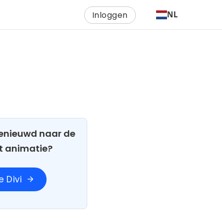
Inloggen
NL
 Benieuwd naar de
t animatie?
 Divi
arrow_forward