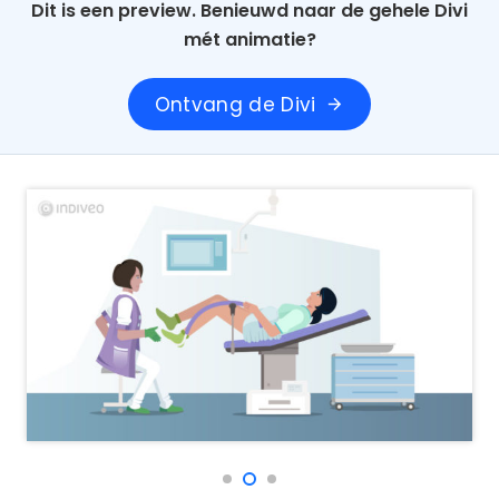
Dit is een preview. Benieuwd naar de gehele Divi
mét animatie?
Ontvang de Divi
arrow_forward