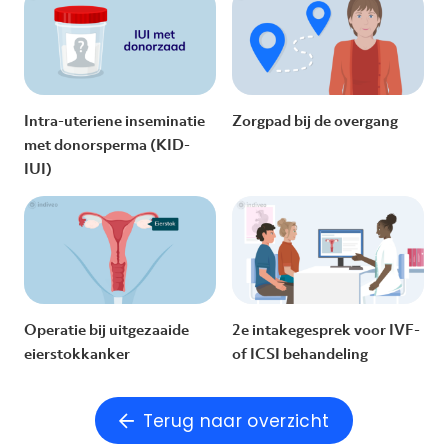
Intra-uteriene inseminatie
Zorgpad bij de overgang
met donorsperma (KID-
IUI)
Operatie bij uitgezaaide
2e intakegesprek voor IVF-
eierstokkanker
of ICSI behandeling
Terug naar overzicht