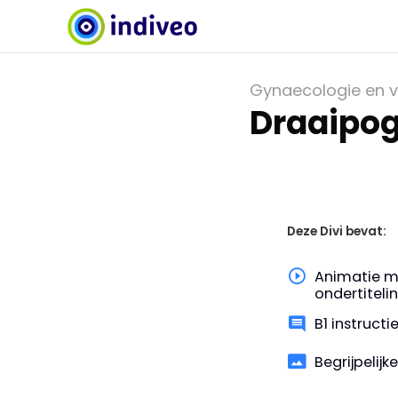
Gynaecologie en v
Draaipogi
Deze Divi bevat:
Animatie m
ondertiteli
B1 instruct
Begrijpelijk