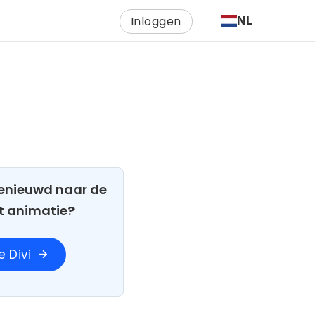
Inloggen
NL
 Benieuwd naar de
t animatie?
 Divi
arrow_forward