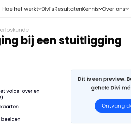
Hoe het werkt
Divi’s
Resultaten
Kennis
Over ons
erloskunde
ng bij een stuitligging
Dit is een preview.
gehele Divi mé
et voice-over en
ng
Ontvang de
iekaarten
e beelden