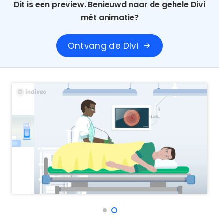
Dit is een preview. Benieuwd naar de gehele Divi
mét animatie?
Ontvang de Divi
arrow_forward