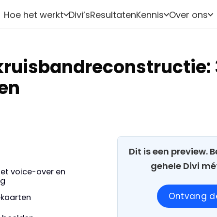
Hoe het werkt
Divi’s
Resultaten
Kennis
Over ons
kruisbandreconstructie: 
en
Dit is een preview.
gehele Divi mé
et voice-over en
ng
Ontvang de
iekaarten