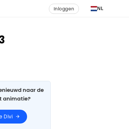
Inloggen
NL
3
 Benieuwd naar de
t animatie?
 Divi
arrow_forward