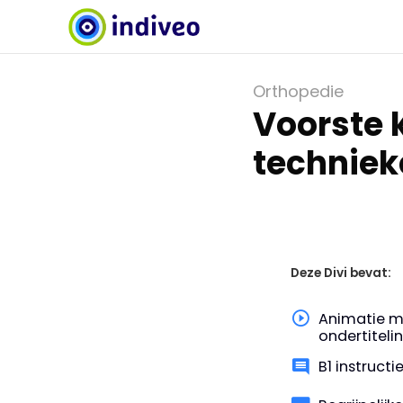
Orthopedie
Voorste 
techniek
Deze Divi bevat:
Animatie m
ondertiteli
B1 instruct