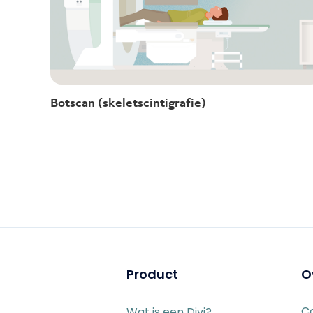
Botscan (skeletscintigrafie)
Product
O
C
Wat is een Divi?