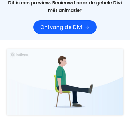
Dit is een preview. Benieuwd naar de gehele Divi
mét animatie?
Ontvang de Divi
arrow_forward