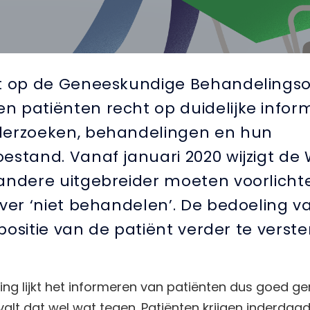
et op de Geneeskundige Behandeling
 patiënten recht op duidelijke inform
derzoeken, behandelingen en hun
estand. Vanaf januari 2020 wijzigt de
andere uitgebreider moeten voorlicht
over ‘niet behandelen’. De bedoeling v
e positie van de patiënt verder te verste
ing lijkt het informeren van patiënten dus goed ger
 valt dat wel wat tegen. Patiënten krijgen inderdaad