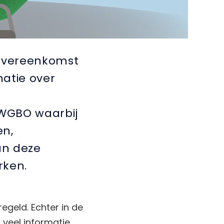
sovereenkomst
atie over
 WGBO waarbij
en,
an deze
rken.
egeld. Echter in de
 veel informatie,