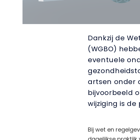
Dankzij de W
(WGBO) hebben
eventuele on
gezondheidsto
artsen onder 
bijvoorbeeld 
wijziging is d
Bij wet en regelgev
dagelijkse praktijk